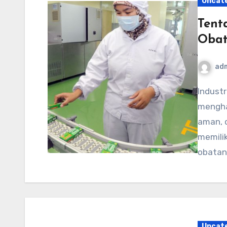
Uncat
Tent
Obat
ad
Industri farmasi modern terus bergerak maju dengan
menghad
aman, 
memili
obatan
Uncat