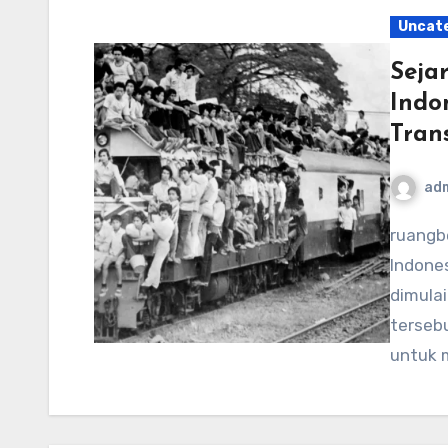
Uncat
Seja
Indo
Tran
ad
ruangberkas.com – Transportasi kereta api di
Indones
dimulai
tersebu
untuk 