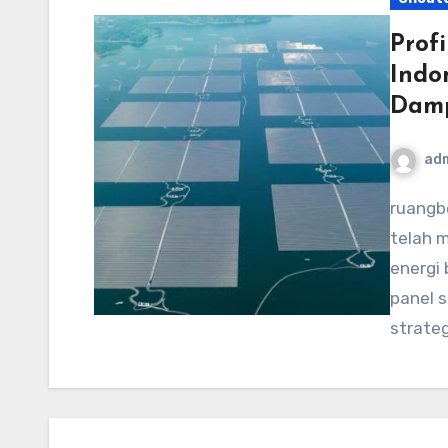
Prof
Indo
Damp
ad
ruangberkas.com – PT Energi Terbarukan Indonesia
telah 
energi 
panel 
strate