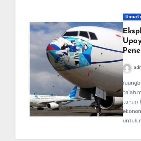
Uncat
Eksp
Upay
Pene
ad
ruangberkas.com – Industri penerbangan nasional
telah 
tahun t
ekonom
untuk 