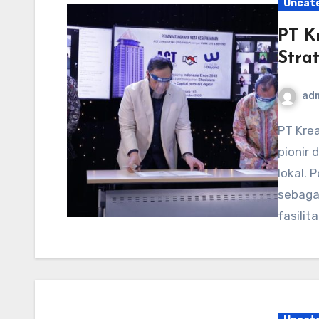
Uncat
PT K
Stra
ad
PT Kreasi Digital Nusantara hadir sebagai salah satu
pionir 
lokal. 
sebagai
fasilit