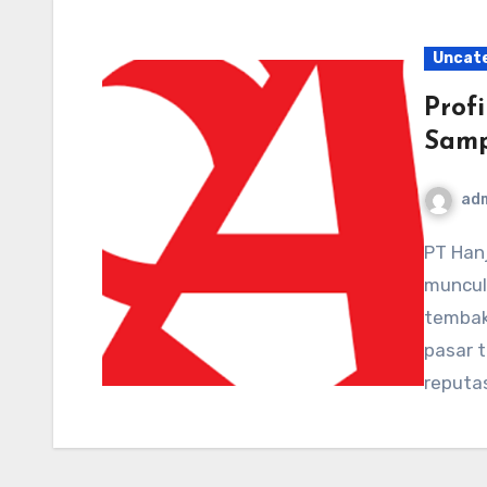
Uncat
Prof
Samp
ad
PT Hanjaya Mandala Sampoerna Tbk (HM Sampoerna)
muncul
tembaka
pasar 
reputa