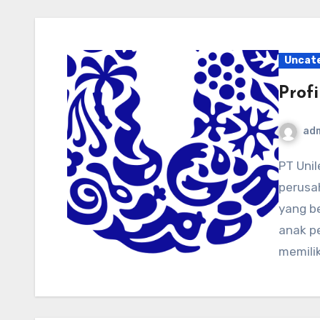
Uncat
Profi
ad
PT Unilever Indonesia Tbk adalah salah satu
perusah
yang b
anak pe
memili